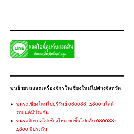
พรมเทพ
,
โยกย้ายรถล็อคล้อ
,
ให้เช่ารถเครน10-50ตัน
,
ให้เช่ารถเฮี๊ยบ
on
3-10ตัน
155 Comments
รถยก
รถ
ลาก
ภูเก็ต
รถ
สไลด์
ขนส่ง
รถยนต์
ไป
เชียงใหม่
ป่า
ตอง
ขนย้ายรถและเครื่องจักรในเชียงใหม่ไปต่างจังหวัด
ขนรถเชียงใหม่ไปบุรีรัมย์ 080088-4800 สไลด์
รถยนต์มีประกัน
ขนรถจักรกลไปเชียงใหม่ ยกขึ้นไปกลับ 080088-
4800 มีประกัน