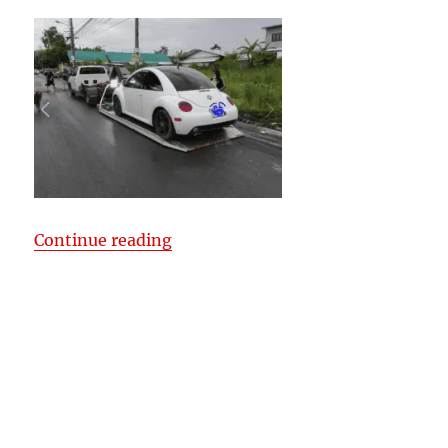
“รถยก รถลาก ภูเก็ต รถสไลด์ขนส่งรถยน
Continue reading
Posted
Categories
Tags
December 13, 2019
เชียงใหม่ ขนส่ง ขนย้าย ทุกชนิด
กู้ซากรถ
on
ชน
,
ขนข้ายรถยนต์ ภูเก็ตไป กทม ตจว
,
ขนย้ายซากรถยนต์
,
ขนย้าย
มอไซค์บิ๊กไบค์
,
ขนย้ายเครื่องจักรหนัก
,
ขนส่งต้นไม้
,
ขนส่งรถเสีย
,
ขนส่งสินค้าชิ้นใหญ่
,
ขนส่งเรือ
,
จังซีลอน
,
ซากมอไซ์
,
ซากรถตกข้าง
ทาง
,
ดึงรถตกน้ำ
,
ถลาง
,
บริการ รถยก รถลาก ภูเก็ต
,
บริษัท รถยก รถ
ลาก ภูเก็ต
,
ปะยางรถยนต์
,
พร้อมเทรเลอร์ลากเรือ
,
พว่งแบตรถยนต์
,
ภูเก็ต รถเฮี๊ยบ รถเครน
,
มอไซค์เวสป้า
,
ยกย้ายรถไป ตจว
,
ยกย้าย
สินค้าหนักขึ้นที่สูง
,
ยกยายเครื่องจักรขึ้นดาดฟ้า
,
ยกย้ายเปลี่ยนยาง