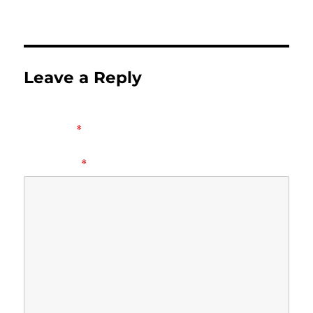
Leave a Reply
Your email address will not be published.
Required fields
are marked
*
COMMENT
*