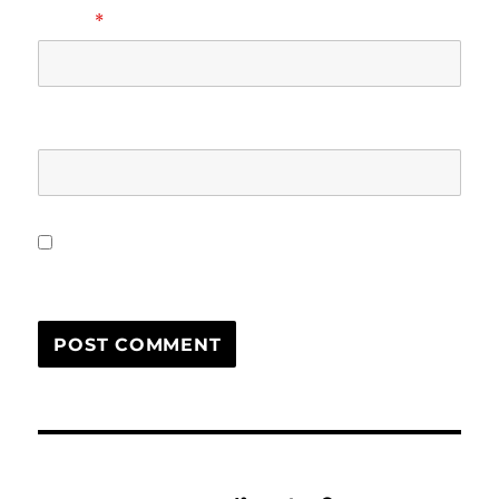
EMAIL
*
WEBSITE
Save my name, email, and website in this browser for
the next time I comment.
Post
PREVIOUS