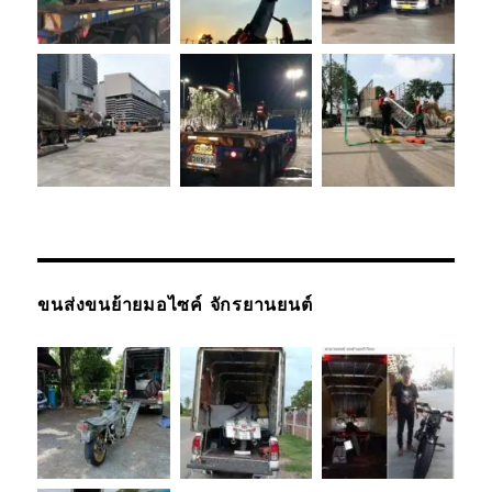
ขนส่งขนย้ายมอไซค์ จักรยานยนต์