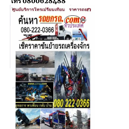
โทร 0800628488